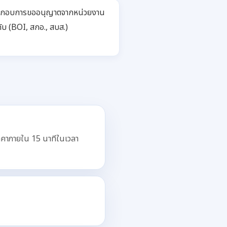
ะกอบการขออนุญาตจากหน่วยงาน
ับ (BOI, สกอ., สบส.)
าคาภายใน 15 นาทีในเวลา