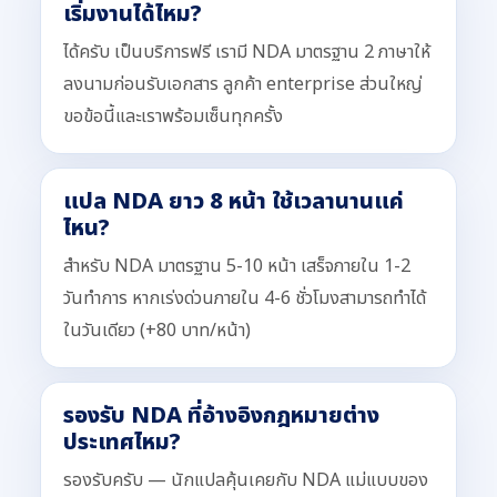
เริ่มงานได้ไหม?
ได้ครับ เป็นบริการฟรี เรามี NDA มาตรฐาน 2 ภาษาให้
ลงนามก่อนรับเอกสาร ลูกค้า enterprise ส่วนใหญ่
ขอข้อนี้และเราพร้อมเซ็นทุกครั้ง
แปล NDA ยาว 8 หน้า ใช้เวลานานแค่
ไหน?
สำหรับ NDA มาตรฐาน 5-10 หน้า เสร็จภายใน 1-2
วันทำการ หากเร่งด่วนภายใน 4-6 ชั่วโมงสามารถทำได้
ในวันเดียว (+80 บาท/หน้า)
รองรับ NDA ที่อ้างอิงกฎหมายต่าง
ประเทศไหม?
รองรับครับ — นักแปลคุ้นเคยกับ NDA แม่แบบของ