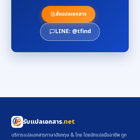
สั่งแปลเอกสาร
LINE: @tfind
รับแปลเอกสาร
.net
บริการแปลเอกสารภาษาอังกฤษ & ไทย โดยนักแปลมืออาชีพ ถูก