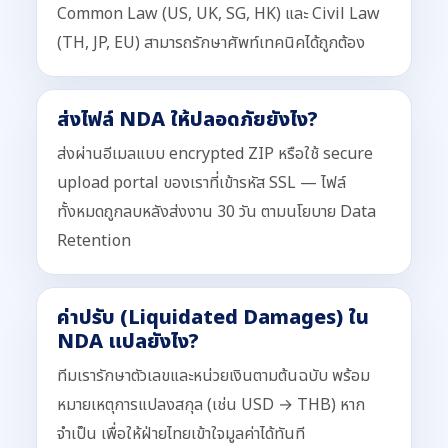
Common Law (US, UK, SG, HK) และ Civil Law
(TH, JP, EU) สามารถรักษาศัพท์เทคนิคได้ถูกต้อง
ส่งไฟล์ NDA ให้ปลอดภัยยังไง?
ส่งผ่านอีเมลแบบ encrypted ZIP หรือใช้ secure
upload portal ของเราที่เข้ารหัส SSL — ไฟล์
ทั้งหมดถูกลบหลังส่งงาน 30 วัน ตามนโยบาย Data
Retention
ค่าปรับ (Liquidated Damages) ใน
NDA แปลยังไง?
ทีมเรารักษาตัวเลขและหน่วยเงินตามต้นฉบับ พร้อม
หมายเหตุการแปลงสกุล (เช่น USD → THB) หาก
จำเป็น เพื่อให้ฝ่ายไทยเข้าใจมูลค่าได้ทันที