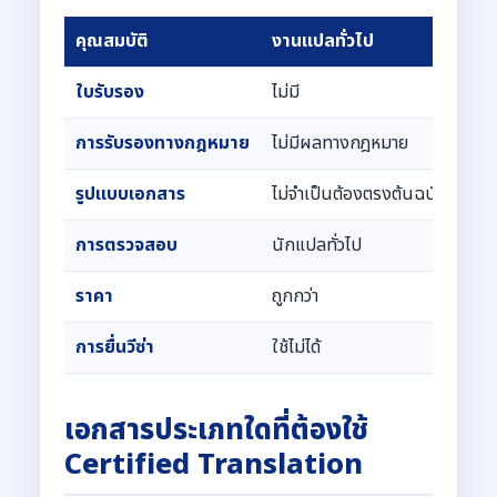
คุณสมบัติ
งานแปลทั่วไป
Cer
ใบรับรอง
ไม่มี
มี 
การรับรองทางกฎหมาย
ไม่มีผลทางกฎหมาย
สาม
รูปแบบเอกสาร
ไม่จำเป็นต้องตรงต้นฉบับ
ต้อ
การตรวจสอบ
นักแปลทั่วไป
นัก
ราคา
ถูกกว่า
สูง
การยื่นวีซ่า
ใช้ไม่ได้
ใช้ได
เอกสารประเภทใดที่ต้องใช้
Certified Translation